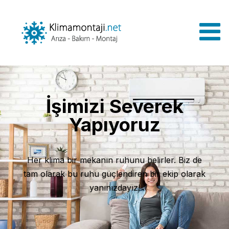
İşimizi Severek
Yapıyoruz
Her klima bir mekanın ruhunu belirler. Biz de
tam olarak bu ruhu güçlendiren bir ekip olarak
yanınızdayız!