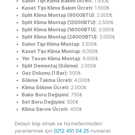
Salon Tipi Klima Bakım Ücreti
: 1.500₺
Kaset Tipi Klima Bakım Ücreti
: 1.500₺
Split Klima Montajı (9000BTU)
: 2.000₺
Split Klima Montajı (12000BTU)
: 2.500₺
Split Klima Montajı (18000BTU)
: 3.000₺
Split Klima Montajı (24000BTU)
: 3.000₺
Salon Tipi Klima Montajı
: 3.500₺
Kaset Tipi Klima Montajı
: 6.000₺
Yer Tavan Klima Montajı
: 6.000₺
Split Demontaj (Sökme)
: 2.000₺
Gaz Dolumu (1 Bar)
: 500₺
Sökme Takma Ücreti
: 4.000₺
Klima Sökme Ücreti
: 2.000₺
Bakır Boru Değişimi
: 750₺
Set Boru Değişimi
: 500₺
Klima Servis Ücreti
: 400₺
Detaylı bilgi almak ve hizmetlerimizden
yararlanmak için
0212 451 04 25
numaralı