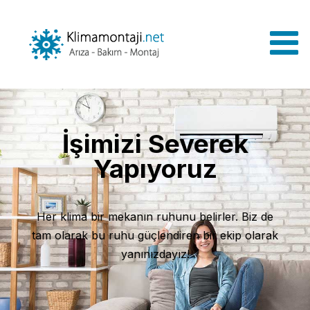
İşimizi Severek
Yapıyoruz
Her klima bir mekanın ruhunu belirler. Biz de
tam olarak bu ruhu güçlendiren bir ekip olarak
yanınızdayız!